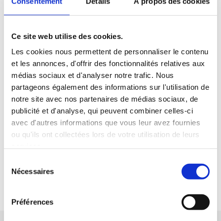
Consentement
Détails
À propos des cookies
Ce site web utilise des cookies.
LE DRIVE
LEADER PRICE
Les cookies nous permettent de personnaliser le contenu
et les annonces, d'offrir des fonctionnalités relatives aux
Commandez dès maintenant vos courses sur
médias sociaux et d'analyser notre trafic. Nous
LeaderDrive.re !
partageons également des informations sur l'utilisation de
notre site avec nos partenaires de médias sociaux, de
Plus de 5 600 références
disponibles en ligne.
publicité et d'analyse, qui peuvent combiner celles-ci
Plusieurs
points de retrait sur toute l’île
avec d'autres informations que vous leur avez fournies
Récupérez vos courses en magasin
en 4h
.
ou qu'ils ont collectées lors de votre utilisation de leurs
Prêts à faire vos courses en ligne ?
services.
Sélection
Nécessaires
du
FAIRE MES COURSES EN LIGNE
consentement
Préférences